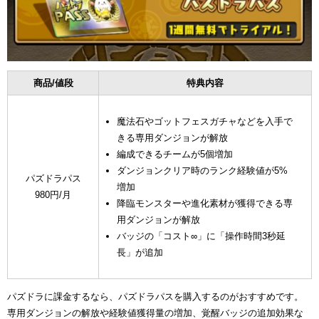
商品/値段
特典内容
魔法石やゴットフェスガチャなどを入手で
きる専用ダンジョンが解放
編成できるチームが5個増加
ダンジョンクリア時のランク経験値が5%
パズドラパス
増加
980円/月
降臨モンスターや進化素材が獲得できる専
用ダンジョンが解放
バッジの「コスト∞」に「操作時間3秒延
長」が追加
パズドラに課金するなら、パズドラパスを購入するのがおすすめです。
専用ダンジョンの解放や経験値獲得量の増加、覚醒バッジの追加効果な