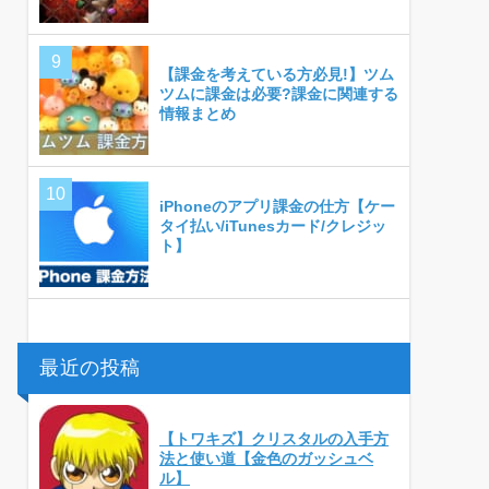
【課金を考えている方必見!】ツム
ツムに課金は必要?課金に関連する
情報まとめ
iPhoneのアプリ課金の仕方【ケー
タイ払い/iTunesカード/クレジッ
ト】
最近の投稿
【トワキズ】クリスタルの入手方
法と使い道【金色のガッシュベ
ル】