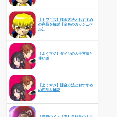
【トワキズ】課金方法とおすすめ
の商品を解説【金色のガッシュベ
ル】
【ようマジ】ダイヤの入手方法と
使い道
【ようマジ】課金方法とおすすめ
の商品を解説
【星彩のメトリア】星結晶の入手