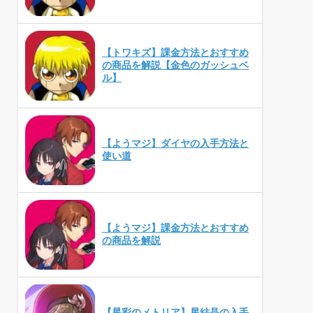
【トワキズ】課金方法とおすすめ
の商品を解説【金色のガッシュベ
ル】
【ようマジ】ダイヤの入手方法と
使い道
【ようマジ】課金方法とおすすめ
の商品を解説
【星彩のメトリア】星結晶の入手