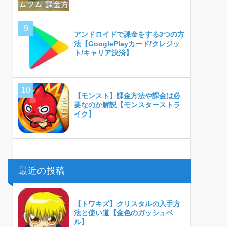
アンドロイドで課金をする3つの方
法【GooglePlayカード/クレジッ
ト/キャリア決済】
【モンスト】課金方法や課金は必
要なのか解説【モンスターストラ
イク】
最近の投稿
【トワキズ】クリスタルの入手方
法と使い道【金色のガッシュベ
ル】