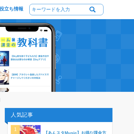
役立ち情報
】
人気記事
【あんスタMusic】お得な課金方