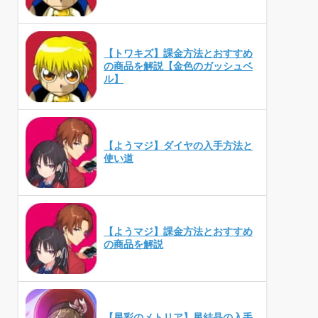
【トワキズ】課金方法とおすすめ
の商品を解説【金色のガッシュベ
ル】
【ようマジ】ダイヤの入手方法と
使い道
【ようマジ】課金方法とおすすめ
の商品を解説
【星彩のメトリア】星結晶の入手