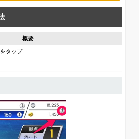
方法
概要
」をタップ