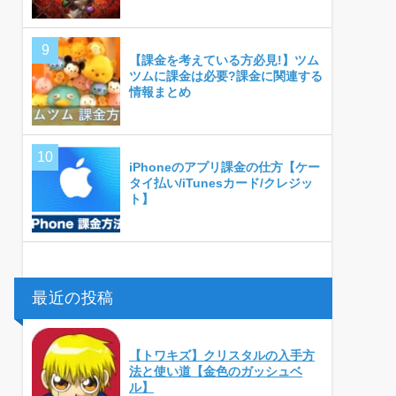
【課金を考えている方必見!】ツム
ツムに課金は必要?課金に関連する
情報まとめ
iPhoneのアプリ課金の仕方【ケー
タイ払い/iTunesカード/クレジッ
ト】
最近の投稿
【トワキズ】クリスタルの入手方
法と使い道【金色のガッシュベ
ル】