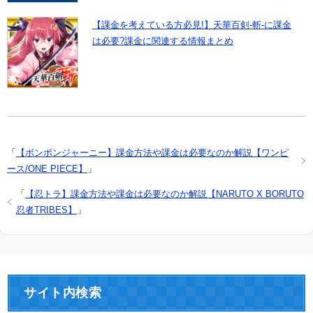
【課金を考えている方必見!】天華百剣-斬-に課金
は必要?課金に関連する情報まとめ
「
【ボンボンジャーニー】課金方法や課金は必要なのか解説【ワンピ
ース/ONE PIECE】
」
「
【忍トラ】課金方法や課金は必要なのか解説【NARUTO X BORUTO
忍者TRIBES】
」
サイト内検索