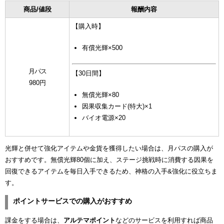
商品/値段
報酬内容
【購入時】
有償光輝×500
月パス
【30日間】
980円
無償光輝×80
因果収集カード(特大)×1
バイオ電源×20
光輝と併せて強化アイテムや金貨を獲得したい場合は、月パスの購入が
おすすめです。無償光輝80個に加え、ステージ挑戦時に消費する因果を
回復できるアイテムを毎日入手できるため、神格の入手&強化に役立ちま
す。
ポイントサービスでの購入がおすすめ
課金をする場合は、
アルテマポイント
などのサービスを利用すれば商品