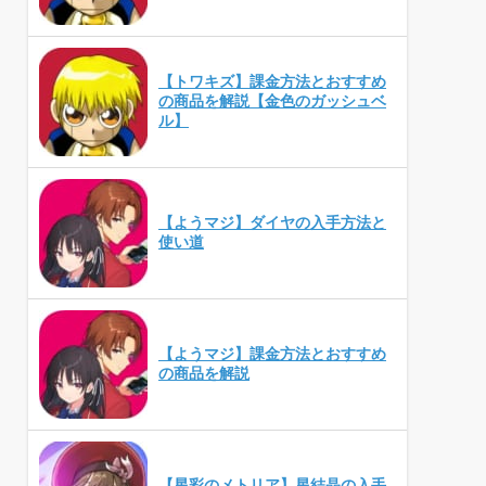
【トワキズ】課金方法とおすすめ
の商品を解説【金色のガッシュベ
ル】
【ようマジ】ダイヤの入手方法と
使い道
【ようマジ】課金方法とおすすめ
の商品を解説
【星彩のメトリア】星結晶の入手