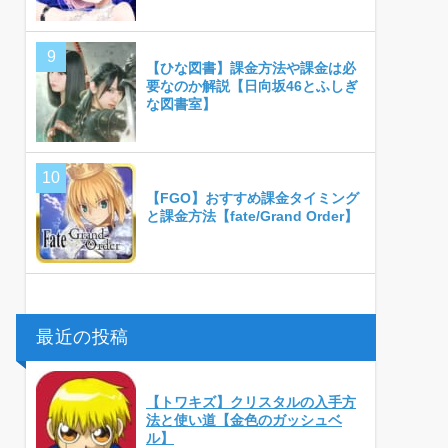
【ひな図書】課金方法や課金は必
要なのか解説【日向坂46とふしぎ
な図書室】
【FGO】おすすめ課金タイミング
と課金方法【fate/Grand Order】
最近の投稿
【トワキズ】クリスタルの入手方
法と使い道【金色のガッシュベ
ル】