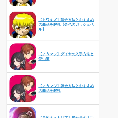
【トワキズ】課金方法とおすすめ
の商品を解説【金色のガッシュベ
ル】
【ようマジ】ダイヤの入手方法と
使い道
【ようマジ】課金方法とおすすめ
の商品を解説
【星彩のメトリア】星結晶の入手