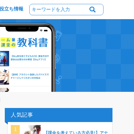
役立ち情報
】
人気記事
【課金を考えている方必見!】アナ