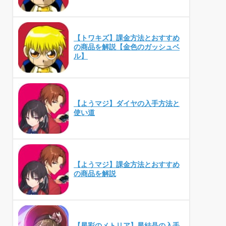
【トワキズ】課金方法とおすすめ
の商品を解説【金色のガッシュベ
ル】
【ようマジ】ダイヤの入手方法と
使い道
【ようマジ】課金方法とおすすめ
の商品を解説
【星彩のメトリア】星結晶の入手