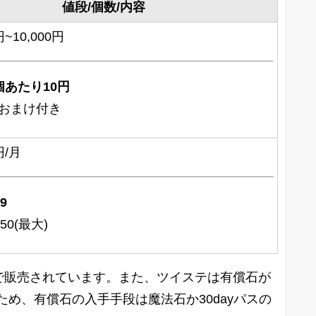
値段/個数/内容
~10,000円
個あたり10円
おまけ付き
円/月
9
50(最大)
で販売されています。また、ツイステは有償石が
め、有償石の入手手段は魔法石か30dayパスの