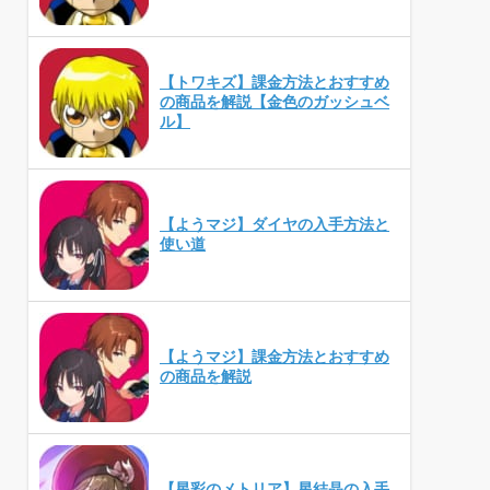
【トワキズ】課金方法とおすすめ
の商品を解説【金色のガッシュベ
ル】
【ようマジ】ダイヤの入手方法と
使い道
【ようマジ】課金方法とおすすめ
の商品を解説
【星彩のメトリア】星結晶の入手