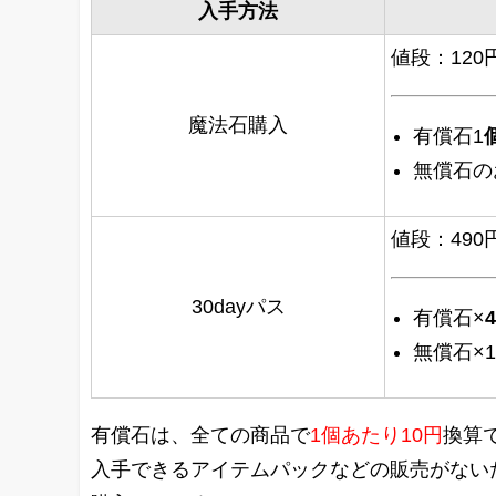
入手方法
値段：120円
魔法石購入
有償石1
無償石の
値段：490
30dayパス
有償石×
4
無償石×1
有償石は、全ての商品で
1個あたり10円
換算
入手できるアイテムパックなどの販売がないた