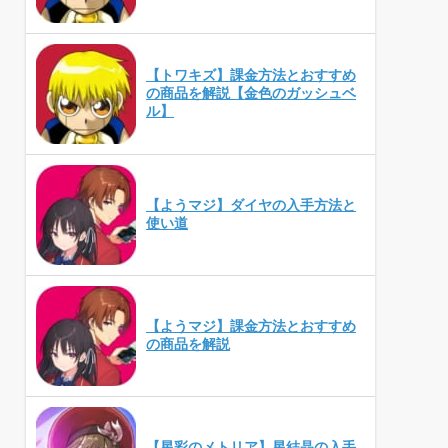
【トワキズ】課金方法とおすすめ
の商品を解説【金色のガッシュベ
ル】
【ようマジ】ダイヤの入手方法と
使い道
【ようマジ】課金方法とおすすめ
の商品を解説
【星彩のメトリア】星結晶の入手