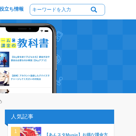
役立ち情報
め
人気記事
【あんスタMusic】お得な課金方