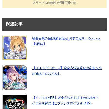
※サービスは無料で利用可能です
関連記事
福袋召喚の値段(最安値)とおすすめサーヴァント
【6周年】
【ロストアーカイブ】課金方法や課金は必要なの
か解説【ロスアカ】
【ヒプマイARB】課金方法やおすすめの課金ア
イテムを解説【ヒプノシスマイク-A.R.B-】