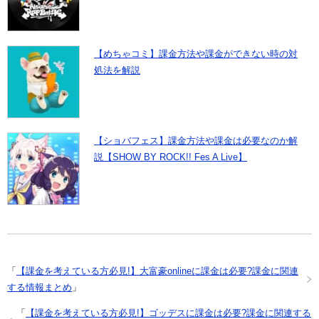
【めちゃコミ】課金方法や課金ができない時の対
処法を解説
【ショバフェス】課金方法や課金は必要なのか解
説【SHOW BY ROCK!! Fes A Live】
「
【課金を考えている方必見!】大富豪onlineに課金は必要?課金に関連
する情報まとめ
」
「
【課金を考えている方必見!】ゴッデスに課金は必要?課金に関連する