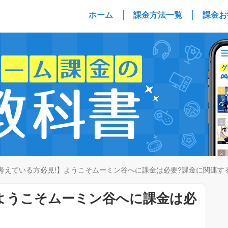
ホーム
課金方法一覧
課金お
考えている方必見!】ようこそムーミン谷へに課金は必要?課金に関連す
ようこそムーミン谷へに課金は必