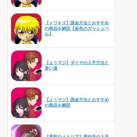
【トワキズ】課金方法とおすすめ
の商品を解説【金色のガッシュベ
ル】
【ようマジ】ダイヤの入手方法と
使い道
【ようマジ】課金方法とおすすめ
の商品を解説
【星彩のメトリア】星結晶の入手