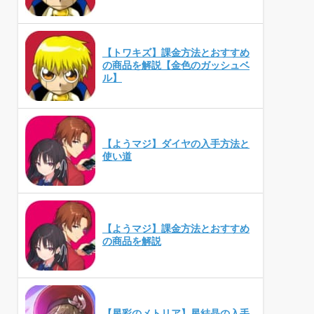
【トワキズ】課金方法とおすすめ
の商品を解説【金色のガッシュベ
ル】
【ようマジ】ダイヤの入手方法と
使い道
【ようマジ】課金方法とおすすめ
の商品を解説
【星彩のメトリア】星結晶の入手