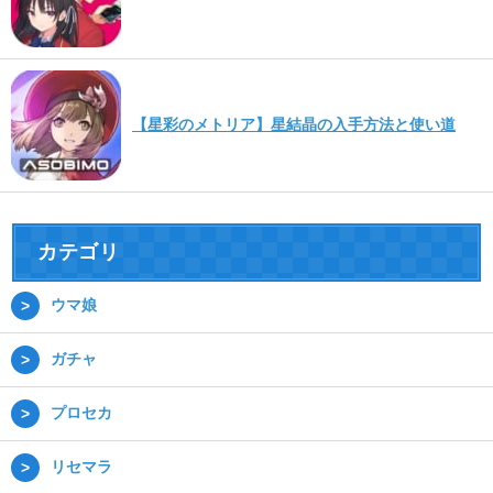
【星彩のメトリア】星結晶の入手方法と使い道
カテゴリ
ウマ娘
ガチャ
プロセカ
リセマラ