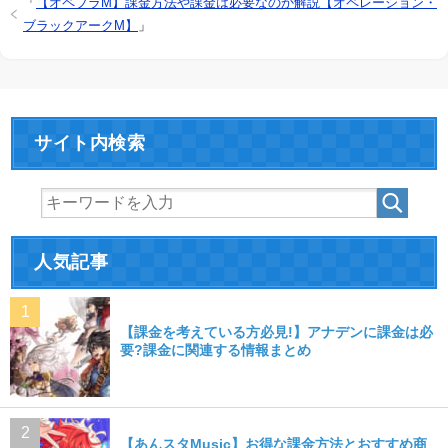
「
【オペブラM】課金方法や課金は必要なのか解説【オペレーション・
ブラックアークM】
」
サイト内検索
人気記事
【課金を考えている方必見!】アナデンに課金は必
要?課金に関連する情報まとめ
【あんスタMusic】お得な課金方法とおすすめ商