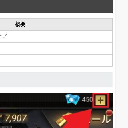
概要
ップ