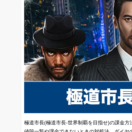
極道市長(極道市長-世界制覇を目指せ)の課金方
値段一覧や課金できないときの対処法、ダイヤ