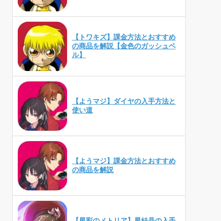
【トワキズ】課金方法とおすすめ
の商品を解説【金色のガッシュベ
ル】
【ようマジ】ダイヤの入手方法と
使い道
【ようマジ】課金方法とおすすめ
の商品を解説
【星彩のメトリア】星結晶の入手