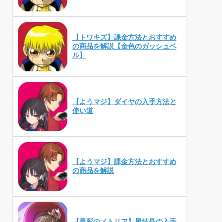
【トワキズ】課金方法とおすすめ
の商品を解説【金色のガッシュベ
ル】
【ようマジ】ダイヤの入手方法と
使い道
【ようマジ】課金方法とおすすめ
の商品を解説
【星彩のメトリア】星結晶の入手