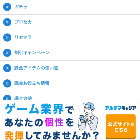
ガチャ
プロセカ
リセマラ
割引キャンペーン
課金アイテムの使い道
課金お役立ち情報
課金方法
(C) 2020ゲーム課金の教科書