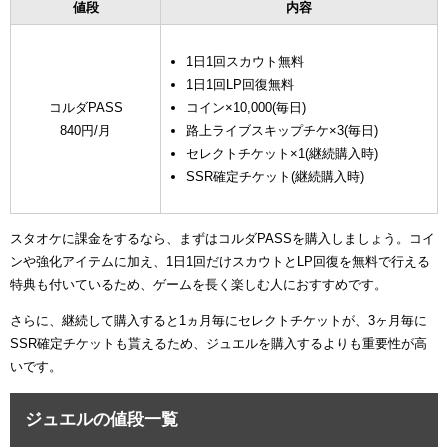
値段
内容
1日1回スカウト無料
1日1回LP回復無料
コルダPASS
コイン×10,000(毎日)
840円/月
路上ライブスキップチケ×3(毎日)
セレクトチケット×1(継続購入時)
SSR確定チケット(継続購入時)
スタオケに課金をするなら、まずはコルダPASSを購入しましょう。コイ
ンや強化アイテムに加え、1日1回だけスカウトとLP回復を無料で行える
特典も付いているため、ゲームを長く楽しむ人におすすめです。
さらに、継続して購入すると1ヵ月毎にセレクトチケットが、3ヶ月毎に
SSR確定チケットも貰えるため、ジュエルを購入するよりも重要性が高
いです。
ジュエルの値段一覧