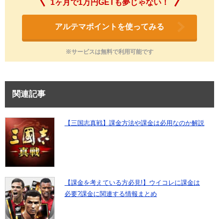
1ヶ月で1万円GETも夢じゃない！
アルテマポイントを使ってみる
※サービスは無料で利用可能です
関連記事
【三国志真戦】課金方法や課金は必用なのか解説
【課金を考えている方必見!】ウイコレに課金は
必要?課金に関連する情報まとめ