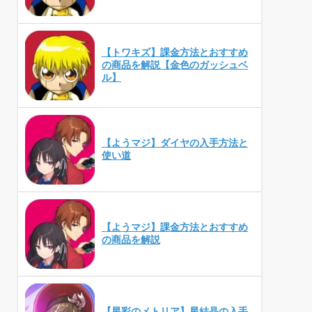
【トワキズ】課金方法とおすすめ
の商品を解説【金色のガッシュベ
ル】
【ようマジ】ダイヤの入手方法と
使い道
【ようマジ】課金方法とおすすめ
の商品を解説
【星彩のメトリア】星結晶の入手