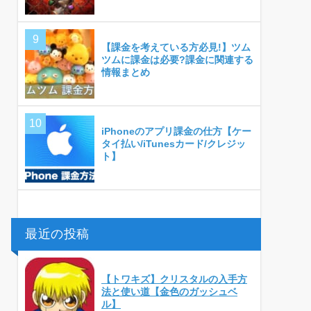
【課金を考えている方必見!】ツム
ツムに課金は必要?課金に関連する
情報まとめ
iPhoneのアプリ課金の仕方【ケー
タイ払い/iTunesカード/クレジッ
ト】
最近の投稿
【トワキズ】クリスタルの入手方
法と使い道【金色のガッシュベ
ル】