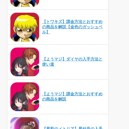
【トワキズ】課金方法とおすすめ
の商品を解説【金色のガッシュベ
ル】
【ようマジ】ダイヤの入手方法と
使い道
【ようマジ】課金方法とおすすめ
の商品を解説
【星彩のメトリア】星結晶の入手