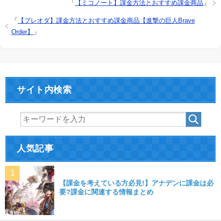
「
【ミコノート】課金方法とおすすめ課金商品
」
「
【ブレオダ】課金方法とおすすめ課金商品【進撃の巨人Brave
Order】
」
サイト内検索
人気記事
【課金を考えている方必見!】アナデンに課金は必
要?課金に関連する情報まとめ