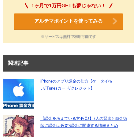
1ヶ月で1万円GETも夢じゃない！
アルテマポイントを使ってみる
※サービスは無料で利用可能です
関連記事
iPhoneのアプリ課金の仕方【ケータイ払
い/iTunesカード/クレジット】
【課金を考えている方必見!】7人の賢者と錬金術
師に課金は必要?課金に関連する情報まとめ