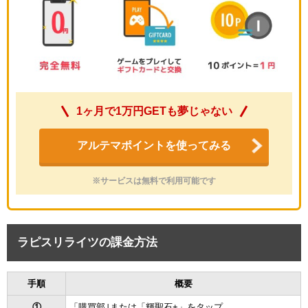
1ヶ月で1万円GETも夢じゃない
アルテマポイントを使ってみる
※サービスは無料で利用可能です
ラピスリライツの課金方法
手順
概要
①
「購買部｣または「輝聖石+」をタップ