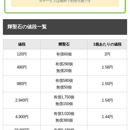
※サービスは無料で利用可能です
輝聖石の値段一覧
値段
輝聖石
1個あたりの値段
120円
有償60個
2円
有償290個
490円
1.58円
無償20個
有償580個
980円
1.55円
無償50個
有償1,750個
2,940円
1.54円
無償150個
有償3,020個
4,900円
1.44円
無償380個