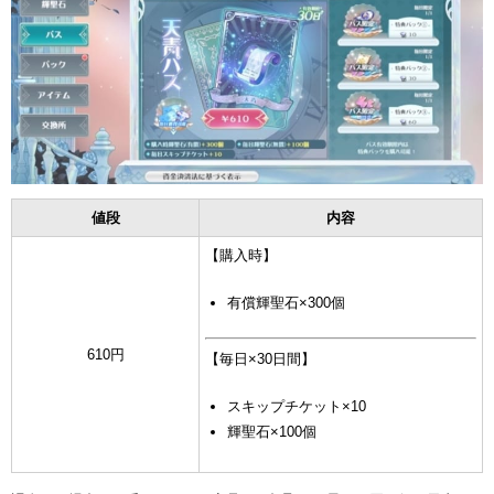
値段
内容
【購入時】
有償輝聖石×300個
610円
【毎日×30日間】
スキップチケット×10
輝聖石×100個