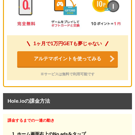
1ヶ月で1万円GETも夢じゃない
アルテマポイントを使ってみる
※サービスは無料で利用可能です
Hole.ioの課金方法
課金するまでの一連の動き
ホーム画面右上のNo adsをタップ