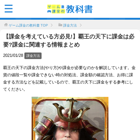
ゲーム課金の教科書
TOP
課金方法
【課金を考えている方必見!】覇王の天下に課金は必
要?課金に関連する情報まとめ
2021/01/28
課金方法
覇王の天下の課金方法(やり方)や課金が必要なのかを解説しています。金
貨の値段一覧や課金できない時の対処法、課金額の確認方法、お得に課
金する方法などを記載しているので、覇王の天下に課金をする参考にし
てください。