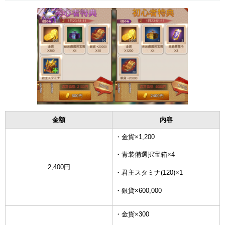
金額
内容
・金貨×1,200
・青装備選択宝箱×4
2,400円
・君主スタミナ(120)×1
・銀貨×600,000
・金貨×300