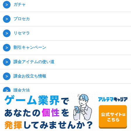
ガチャ
プロセカ
リセマラ
割引キャンペーン
課金アイテムの使い道
課金お役立ち情報
課金方法
(C) 2020ゲーム課金の教科書