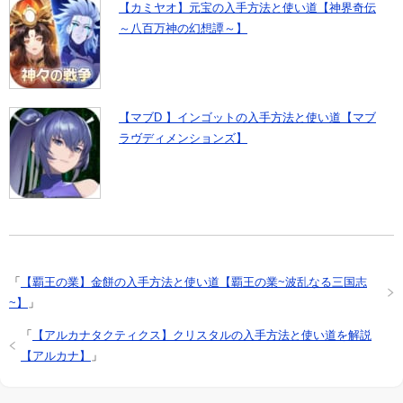
【カミヤオ】元宝の入手方法と使い道【神界奇伝
～八百万神の幻想譚～】
【マブD 】インゴットの入手方法と使い道【マブ
ラヴディメンションズ】
「
【覇王の業】金餅の入手方法と使い道【覇王の業~波乱なる三国志
~】
」
「
【アルカナタクティクス】クリスタルの入手方法と使い道を解説
【アルカナ】
」