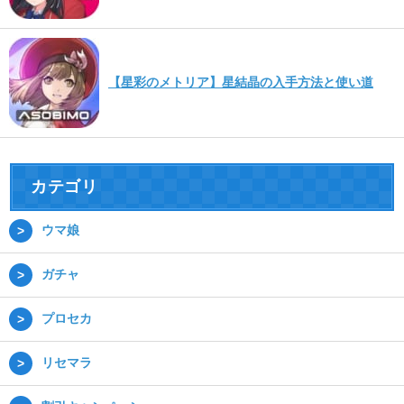
【星彩のメトリア】星結晶の入手方法と使い道
カテゴリ
ウマ娘
ガチャ
プロセカ
リセマラ