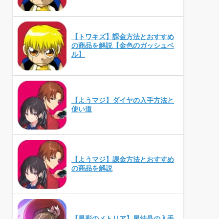
【トワキズ】課金方法とおすすめ
の商品を解説【金色のガッシュベ
ル】
【ようマジ】ダイヤの入手方法と
使い道
【ようマジ】課金方法とおすすめ
の商品を解説
【星彩のメトリア】星結晶の入手