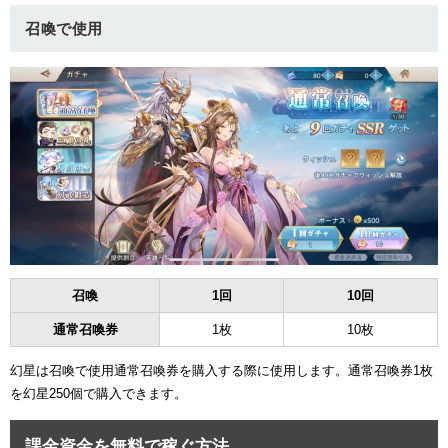
召喚で使用
召喚
1回
10回
通常召喚券
1枚
10枚
幻星は召喚で使用通常召喚券を購入する際に使用します。通常召喚券1枚
を幻星250個で購入できます。
課金資金を無料で稼ぐ方法