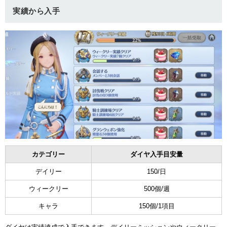
実績から入手
カテゴリー
ダイヤ入手目安量
デイリー
150/日
ウィークリー
500個/週
キャラ
150個/1項目