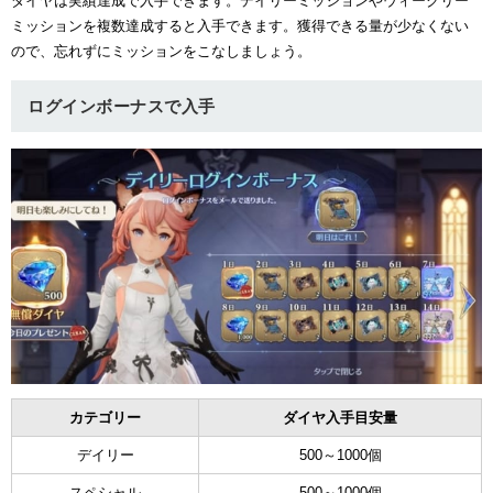
ダイヤは実績達成で入手できます。デイリーミッションやウィークリー
ミッションを複数達成すると入手できます。獲得できる量が少なくない
ュー
ので、忘れずにミッションをこなしましょう。
ログインボーナスで入手
カテゴリー
ダイヤ入手目安量
デイリー
500～1000個
スペシャル
500～1000個