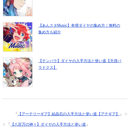
【あんスタMusic】有償ダイヤの集め方｜無料の
集め方も紹介
【テンパラ】ダイヤの入手方法と使い道【天啓パ
ラドクス】
「
【アーテリーギア】結晶石の入手方法と使い道【アテギア】
」
「
【八百万の神々】ダイヤの入手方法と使い道
」